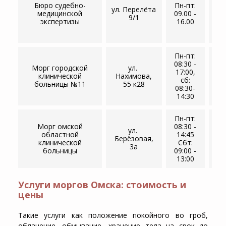
35
Бюро судебно-
Пн-пт:
ул. ​Перелёта
+7
медицинской
09.00 -
9/1
35
экспертизы
16.00
+7
35
Пн-пт:
08:30 -
Морг городской
ул. ​
17:00,
+7
клинической
Нахимова,
сб:
61
больницы №11
55 к2​8
08:30-
14:30
Пн-пт:
Морг омской
08:30 -
ул. ​
областной
14:45
+7
Берёзовая,
клинической
Сбт:
23
3а
больницы
09:00 -
13:00
Услуги моргов Омска: стоимость и
цены
Такие услуги как положение покойного во гроб,
облачение, обмывание, хранение тела на срок до