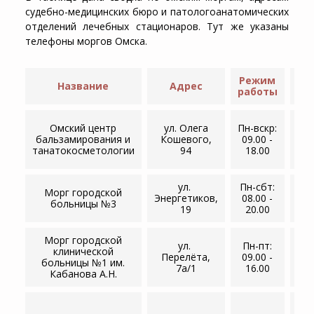
судебно-медицинских бюро и патологоанатомических
отделений лечебных стационаров. Тут же указаны
телефоны моргов Омска.
Режим
Название
Адрес
Те
работы
+7
Омский центр
ул. ​Олега
Пн-вскр:
63
бальзамирования и
Кошевого,
09.00 -
+
танатокосметологии
94
18.00
05
ул. ​
Пн-сбт:
Морг городской
+7
Энергетиков,
08.00 -
больницы №3
37
19
20.00
Морг городской
ул. ​
Пн-пт:
клинической
+7
Перелёта,
09.00 -
больницы №1 им.
73
7а/1
16.00
Кабанова А.Н.
+7