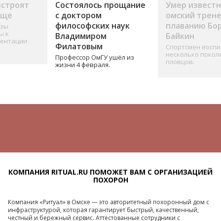
остроят
Состоялось прощание
Умер извест
ище
с доктором
омский трене
философских наук
плаванию Бо
изы
ы к
Владимиром
Байкин
ментации
Филатовым
Спортсмен воспи
несколько покол
Профессор ОмГУ ушёл из
пловцов.
жизни 4 февраля.
КОМПАНИЯ RITUAL.RU ПОМОЖЕТ ВАМ С ОРГАНИЗАЦИЕЙ
ПОХОРОН
Компания «Ритуал» в Омске — это авторитетный похоронный дом с
инфраструктурой, которая гарантирует быстрый, качественный,
честный и бережный сервис. Аттестованные сотрудники с