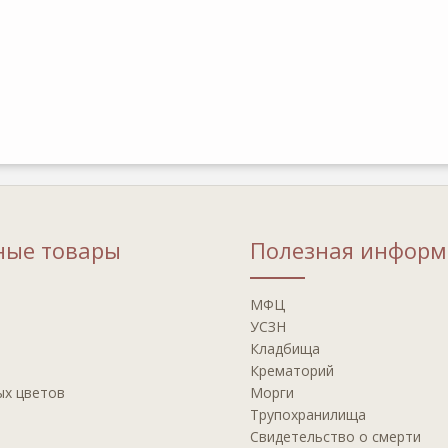
ные товары
Полезная информ
МФЦ
УСЗН
Кладбища
Крематорий
ых цветов
Морги
Трупохранилища
Свидетельство о смерти